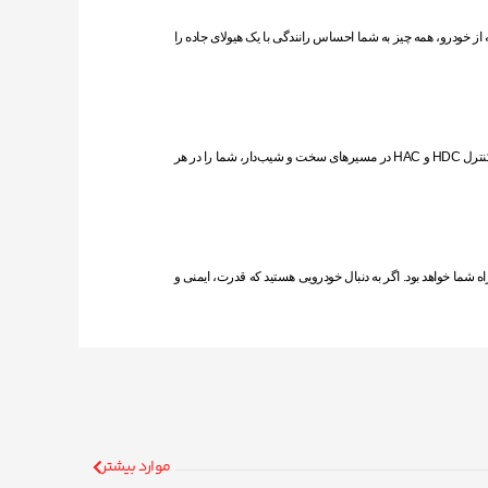
 گوشه از خودرو، همه چیز به شما احساس رانندگی با یک هیولای جاده را
در کنار قدرت و طراحی فوق‌العاده، تویوتا هایلوکس GR Sport V6 با تجهیزات ایمنی و رفاهی پیشرفته‌ای همراه است. سیستم ترمز ضد قفل (ABS)، کنترل کشش (TSC)، سیستم‌های کنترل HDC و HAC در مسیرهای سخت و شیب‌دار، شما را در هر
جا همراه شما خواهد بود. اگر به دنبال خودرویی هستید که قدرت، ایمنی و
موارد بیشتر