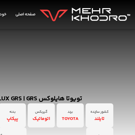
صفحه اصلی
خودر
تویوتا هایلوکس TOYOTA HILUX GRS | GRS
کشور سازنده
برند
گیربکس
بدنه
تایلند
TOYOTA
اتوماتیک
پیکاپ