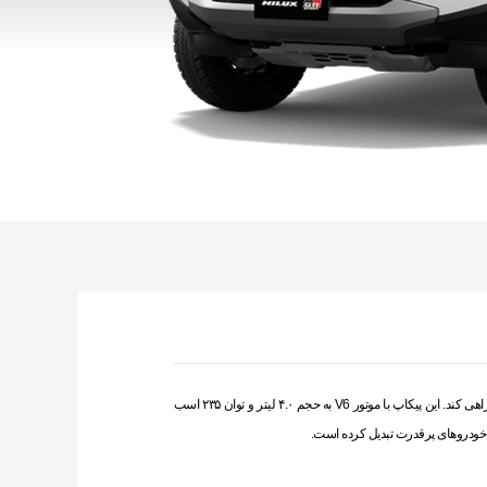
تویوتا هایلوکس GR Sport V6 4.0L، یکی از قدرتمندترین و محبوب‌ترین پیکاپ‌های بازار، با تلفیقی از قدرت، استحکام و طراحی مدرن، آماده است تا شما را در هر مسیر و شرایطی همراهی کند. این پیکاپ با موتور V6 به حجم ۴.۰ لیتر و توان ۲۳۵ اسب
به خودروهای پرقدرت تبدیل کرده است.